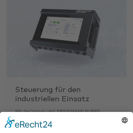
Steuerung für den
industriellen Einsatz
Mit der bplogic gibt BRINKMANN PUMPS
Antwort auf die aktuellen Themen Digitalisierung
und Industrie 4.0: Die intelligente Steuerung