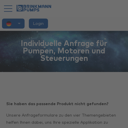
Deutsch
Login
Home
Application
Individuelle Anfrage für
Pumpen, Motoren und
Products
Steuerungen
Brand
Innovation
Services
Sie haben das passende Produkt nicht gefunden?
You
Unsere Anfrageformulare zu den vier Themengebieten
helfen Ihnen dabei, uns Ihre spezielle Applikation zu