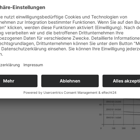
STH
Baugrößen 21 und 28
eichen mit ihren
 hydraulische
chen hohe Drücke bei
ne Kennlinienabstufung wird
 ermöglicht.