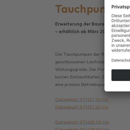
Tauchpumpe 
Erweiterung der Baureihe um die 
– erhältlich ab März 2022 –
Die Tauchpumpen der Reihe STH err
geschlossenen Laufrädern sehr gute
Wirkungsgrade. Die Pumpen ermögli
kurzen Eintauchtiefen. Durch die fei
eine präzise Betriebspunktauslegung
Datenblatt STH21 50 Hz
Datenblatt STH21 60 Hz
Datenblatt STH28 50 Hz
Datenblatt STH28 60 Hz