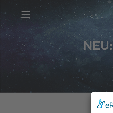
NEU:
Home
Application
Products
Brand
Innovation
Services
You