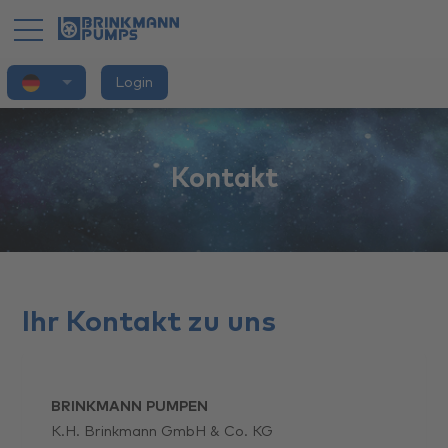
Deutsch
Login
Home
Application
Kontakt
Products
Brand
Innovation
Ihr Kontakt zu uns
Services
You
BRINKMANN PUMPEN
K.H. Brinkmann GmbH & Co. KG