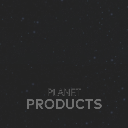
PLANET
PRODUCTS